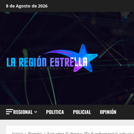
Saltar
8 de Agosto de 2026
al
contenido
REGIONAL
POLITICA
POLICIAL
OPINIÓN
Inicio
Región
Senador Gahona: “Es fundamental actuar co