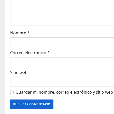
a
t
i
o
Nombre
*
n
Correo electrónico
*
Sitio web
Guardar mi nombre, correo electrónico y sitio web