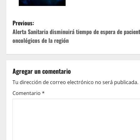
P
Previous:
Alerta Sanitaria disminuirá tiempo de espera de pacien
o
oncológicos de la región
s
t
Agregar un comentario
n
Tu dirección de correo electrónico no será publicada.
a
Comentario
*
v
i
g