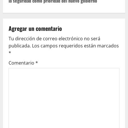
la seguridad como prioridad del nuevo gobierno
n
a
v
Agregar un comentario
Tu dirección de correo electrónico no será
i
publicada.
Los campos requeridos están marcados
g
*
Comentario
*
a
t
i
o
n