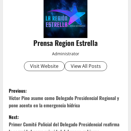
Prensa Region Estrella
Administrator
Visit Website
View All Posts
P
Previous:
o
Víctor Pino asume como Delegado Presidencial Regional y
pone acento en la emergencia hídrica
s
Next:
t
Primer Comité Policial del Delegado Presidencial reafirma