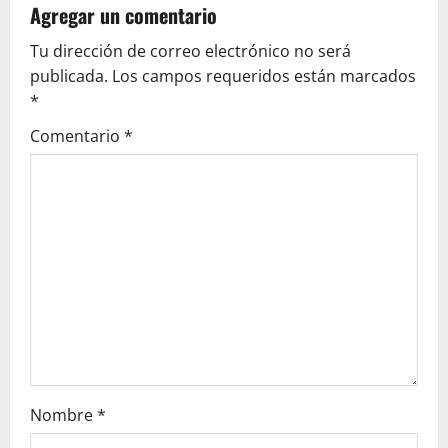
v
Agregar un comentario
Tu dirección de correo electrónico no será
i
publicada.
Los campos requeridos están marcados
g
*
Comentario
*
a
t
i
o
n
Nombre
*