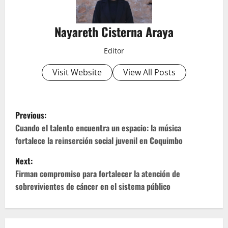
Nayareth Cisterna Araya
Editor
Visit Website
View All Posts
P
Previous:
o
Cuando el talento encuentra un espacio: la música
fortalece la reinserción social juvenil en Coquimbo
s
Next:
t
Firman compromiso para fortalecer la atención de
sobrevivientes de cáncer en el sistema público
n
a