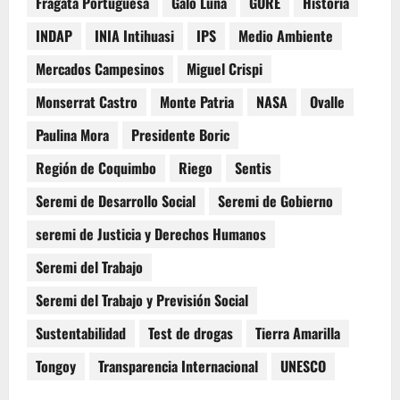
Fragata Portuguesa
Galo Luna
GORE
Historia
INDAP
INIA Intihuasi
IPS
Medio Ambiente
Mercados Campesinos
Miguel Crispi
Monserrat Castro
Monte Patria
NASA
Ovalle
Paulina Mora
Presidente Boric
Región de Coquimbo
Riego
Sentis
Seremi de Desarrollo Social
Seremi de Gobierno
seremi de Justicia y Derechos Humanos
Seremi del Trabajo
Seremi del Trabajo y Previsión Social
Sustentabilidad
Test de drogas
Tierra Amarilla
Tongoy
Transparencia Internacional
UNESCO