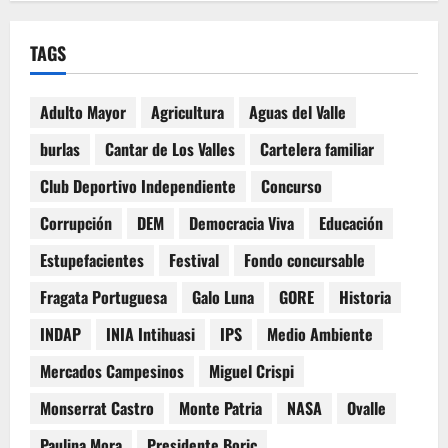
TAGS
Adulto Mayor
Agricultura
Aguas del Valle
burlas
Cantar de Los Valles
Cartelera familiar
Club Deportivo Independiente
Concurso
Corrupción
DEM
Democracia Viva
Educación
Estupefacientes
Festival
Fondo concursable
Fragata Portuguesa
Galo Luna
GORE
Historia
INDAP
INIA Intihuasi
IPS
Medio Ambiente
Mercados Campesinos
Miguel Crispi
Monserrat Castro
Monte Patria
NASA
Ovalle
Paulina Mora
Presidente Boric