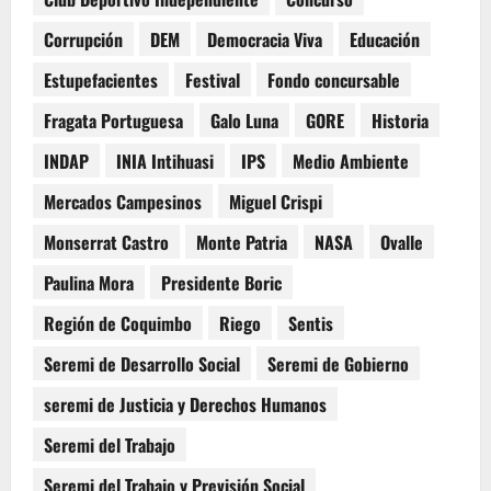
Corrupción
DEM
Democracia Viva
Educación
Estupefacientes
Festival
Fondo concursable
Fragata Portuguesa
Galo Luna
GORE
Historia
INDAP
INIA Intihuasi
IPS
Medio Ambiente
Mercados Campesinos
Miguel Crispi
Monserrat Castro
Monte Patria
NASA
Ovalle
Paulina Mora
Presidente Boric
Región de Coquimbo
Riego
Sentis
Seremi de Desarrollo Social
Seremi de Gobierno
seremi de Justicia y Derechos Humanos
Seremi del Trabajo
Seremi del Trabajo y Previsión Social