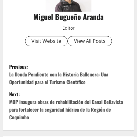
Miguel Bugueño Aranda
Editor
Visit Website
View All Posts
P
Previous:
o
La Deuda Pendiente con la Historia Ballenera: Una
Oportunidad para el Turismo Científico
s
Next:
t
MOP inaugura obras de rehabilitación del Canal Bellavista
para fortalecer la seguridad hídrica de la Región de
n
Coquimbo
a