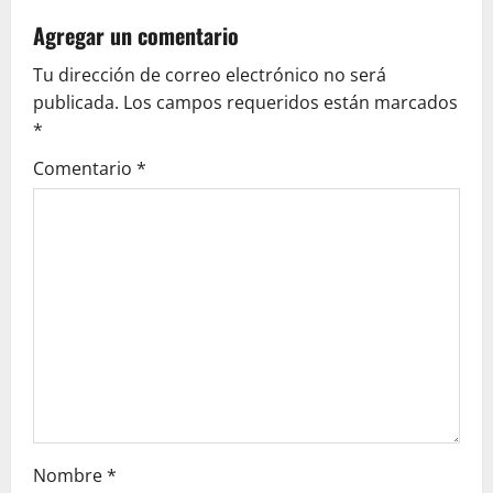
v
Agregar un comentario
i
Tu dirección de correo electrónico no será
g
publicada.
Los campos requeridos están marcados
*
a
Comentario
*
t
i
o
n
Nombre
*