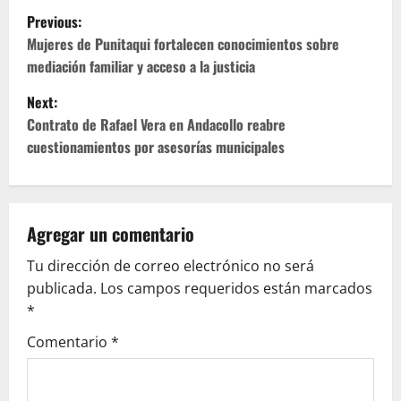
P
Previous:
o
Mujeres de Punitaqui fortalecen conocimientos sobre
mediación familiar y acceso a la justicia
s
Next:
t
Contrato de Rafael Vera en Andacollo reabre
cuestionamientos por asesorías municipales
n
a
v
Agregar un comentario
Tu dirección de correo electrónico no será
i
publicada.
Los campos requeridos están marcados
g
*
Comentario
*
a
t