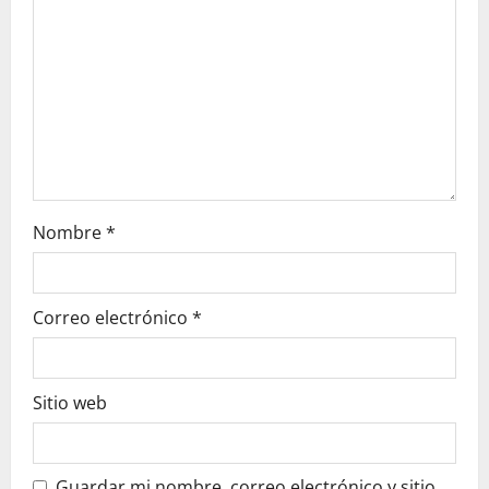
i
o
n
Nombre
*
Correo electrónico
*
Sitio web
Guardar mi nombre, correo electrónico y sitio