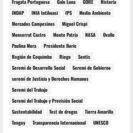
Fragata Portuguesa
Galo Luna
GORE
Historia
INDAP
INIA Intihuasi
IPS
Medio Ambiente
Mercados Campesinos
Miguel Crispi
Monserrat Castro
Monte Patria
NASA
Ovalle
Paulina Mora
Presidente Boric
Región de Coquimbo
Riego
Sentis
Seremi de Desarrollo Social
Seremi de Gobierno
seremi de Justicia y Derechos Humanos
Seremi del Trabajo
Seremi del Trabajo y Previsión Social
Sustentabilidad
Test de drogas
Tierra Amarilla
Tongoy
Transparencia Internacional
UNESCO