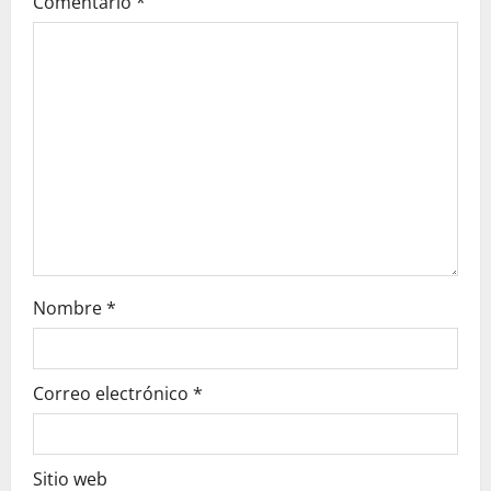
Comentario
*
t
i
o
n
Nombre
*
Correo electrónico
*
Sitio web