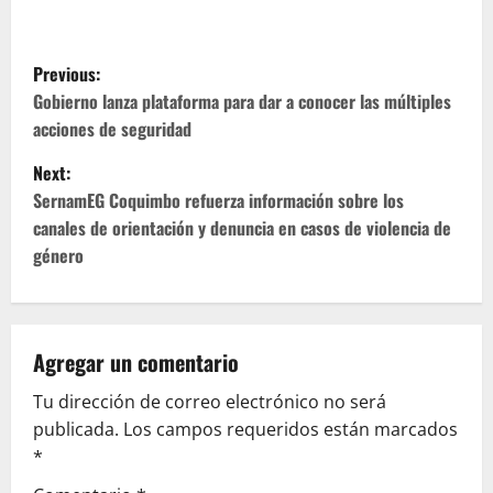
P
Previous:
o
Gobierno lanza plataforma para dar a conocer las múltiples
acciones de seguridad
s
Next:
t
SernamEG Coquimbo refuerza información sobre los
canales de orientación y denuncia en casos de violencia de
n
género
a
v
Agregar un comentario
i
Tu dirección de correo electrónico no será
g
publicada.
Los campos requeridos están marcados
*
a