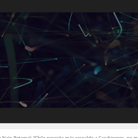
y Naín-Retamal: “Chile necesita más respaldo a Carabineros, no 