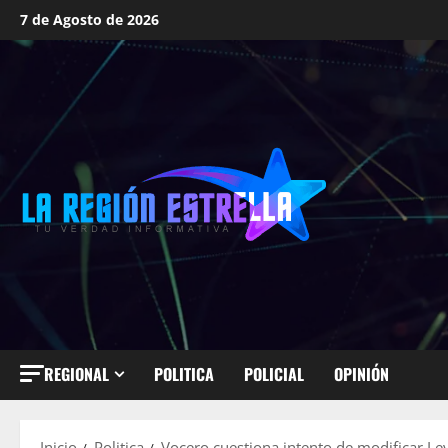
Saltar
7 de Agosto de 2026
al
contenido
REGIONAL
POLITICA
POLICIAL
OPINIÓN
Inicio
Politica
Vocero cuestiona intento de modificar Le