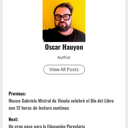
Oscar Hauyon
Author
View All Posts
P
Previous:
o
Museo Gabriela Mistral de Vicuña celebró el Día del Libro
con 12 horas de lectura continua
s
Next:
t
Un gran paso para la Educación Parvularia