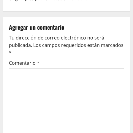
n
a
Agregar un comentario
v
Tu dirección de correo electrónico no será
publicada.
Los campos requeridos están marcados
i
*
g
Comentario
*
a
t
i
o
n