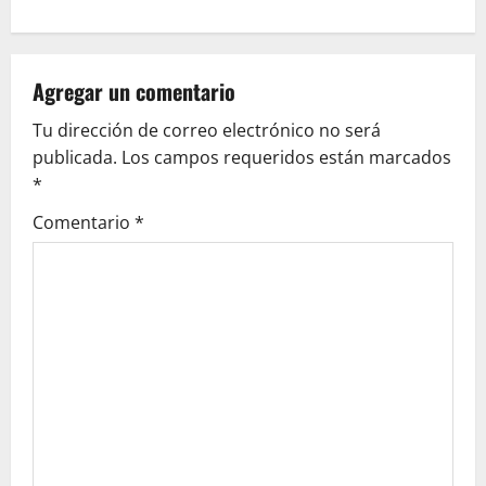
n
a
v
Agregar un comentario
Tu dirección de correo electrónico no será
i
publicada.
Los campos requeridos están marcados
g
*
Comentario
*
a
t
i
o
n