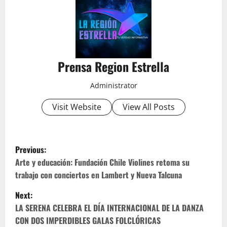
Prensa Region Estrella
Administrator
Visit Website
View All Posts
P
Previous:
o
Arte y educación: Fundación Chile Violines retoma su
trabajo con conciertos en Lambert y Nueva Talcuna
s
Next:
t
LA SERENA CELEBRA EL DÍA INTERNACIONAL DE LA DANZA
CON DOS IMPERDIBLES GALAS FOLCLÓRICAS