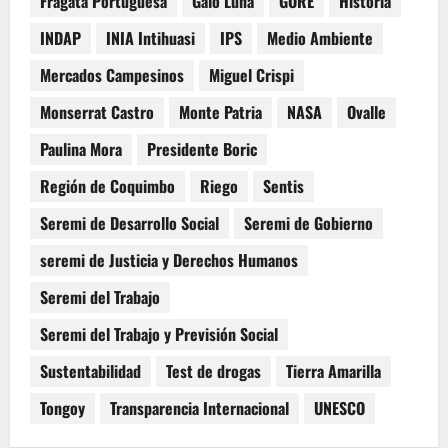
Fragata Portuguesa
Galo Luna
GORE
Historia
INDAP
INIA Intihuasi
IPS
Medio Ambiente
Mercados Campesinos
Miguel Crispi
Monserrat Castro
Monte Patria
NASA
Ovalle
Paulina Mora
Presidente Boric
Región de Coquimbo
Riego
Sentis
Seremi de Desarrollo Social
Seremi de Gobierno
seremi de Justicia y Derechos Humanos
Seremi del Trabajo
Seremi del Trabajo y Previsión Social
Sustentabilidad
Test de drogas
Tierra Amarilla
Tongoy
Transparencia Internacional
UNESCO