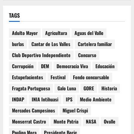
TAGS
Adulto Mayor
Agricultura
Aguas del Valle
burlas
Cantar de Los Valles
Cartelera familiar
Club Deportivo Independiente
Concurso
Corrupción
DEM
Democracia Viva
Educación
Estupefacientes
Festival
Fondo concursable
Fragata Portuguesa
Galo Luna
GORE
Historia
INDAP
INIA Intihuasi
IPS
Medio Ambiente
Mercados Campesinos
Miguel Crispi
Monserrat Castro
Monte Patria
NASA
Ovalle
Paulina Mora
Presidente Boric