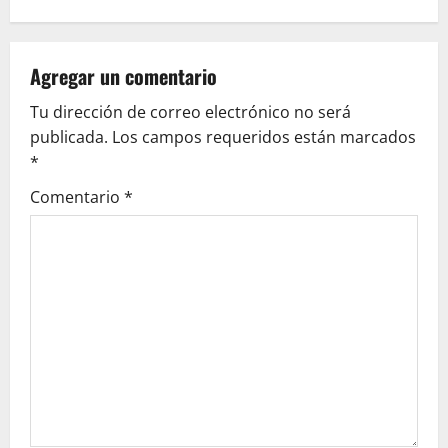
a
v
Agregar un comentario
i
Tu dirección de correo electrónico no será
g
publicada.
Los campos requeridos están marcados
*
a
Comentario
*
t
i
o
n