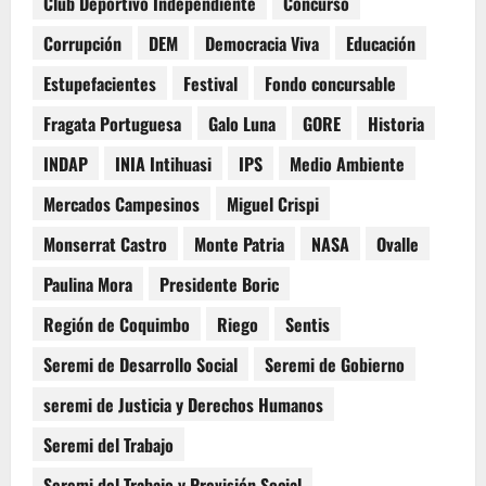
Club Deportivo Independiente
Concurso
Corrupción
DEM
Democracia Viva
Educación
Estupefacientes
Festival
Fondo concursable
Fragata Portuguesa
Galo Luna
GORE
Historia
INDAP
INIA Intihuasi
IPS
Medio Ambiente
Mercados Campesinos
Miguel Crispi
Monserrat Castro
Monte Patria
NASA
Ovalle
Paulina Mora
Presidente Boric
Región de Coquimbo
Riego
Sentis
Seremi de Desarrollo Social
Seremi de Gobierno
seremi de Justicia y Derechos Humanos
Seremi del Trabajo
Seremi del Trabajo y Previsión Social