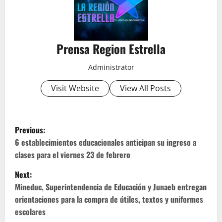
Prensa Region Estrella
Administrator
Visit Website
View All Posts
P
Previous:
o
6 establecimientos educacionales anticipan su ingreso a
clases para el viernes 23 de febrero
s
Next:
t
Mineduc, Superintendencia de Educación y Junaeb entregan
orientaciones para la compra de útiles, textos y uniformes
n
escolares