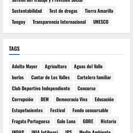
Sustentabilidad
Test de drogas
Tierra Amarilla
Tongoy
Transparencia Internacional
UNESCO
TAGS
Adulto Mayor
Agricultura
Aguas del Valle
burlas
Cantar de Los Valles
Cartelera familiar
Club Deportivo Independiente
Concurso
Corrupción
DEM
Democracia Viva
Educación
Estupefacientes
Festival
Fondo concursable
Fragata Portuguesa
Galo Luna
GORE
Historia
INDAP
INIA Intihuasi
IPS
Medio Ambiente