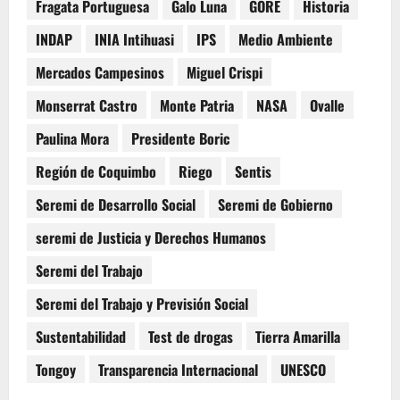
Fragata Portuguesa
Galo Luna
GORE
Historia
INDAP
INIA Intihuasi
IPS
Medio Ambiente
Mercados Campesinos
Miguel Crispi
Monserrat Castro
Monte Patria
NASA
Ovalle
Paulina Mora
Presidente Boric
Región de Coquimbo
Riego
Sentis
Seremi de Desarrollo Social
Seremi de Gobierno
seremi de Justicia y Derechos Humanos
Seremi del Trabajo
Seremi del Trabajo y Previsión Social
Sustentabilidad
Test de drogas
Tierra Amarilla
Tongoy
Transparencia Internacional
UNESCO