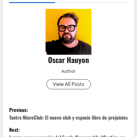
Oscar Hauyon
Author
View All Posts
P
Previous:
o
Tantra MicroClub: El nuevo club y espacio libre de prejuicios
Next:
s