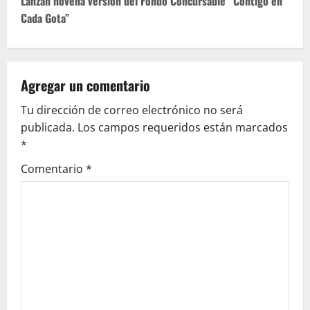
Lanzan novena versión del Fondo Concursable “Contigo en
t
Cada Gota”
n
a
Agregar un comentario
v
Tu dirección de correo electrónico no será
publicada.
Los campos requeridos están marcados
i
*
g
Comentario
*
a
t
i
o