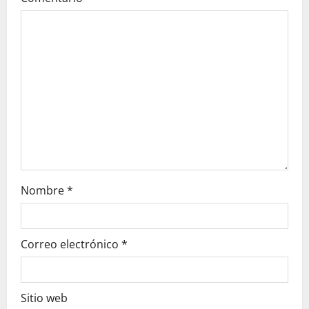
a
t
i
o
n
Nombre
*
Correo electrónico
*
Sitio web