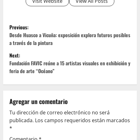
Visit Website
View All Posts
P
Previous:
o
Desde Huasco a Vicuña: exposición explora futuros posibles
a través de la pintura
s
Next:
t
Fundación FAVIC reúne a 15 artistas visuales en exhibición y
feria de arte “Océano”
n
a
v
Agregar un comentario
Tu dirección de correo electrónico no será
i
publicada.
Los campos requeridos están marcados
g
*
Comentario
*