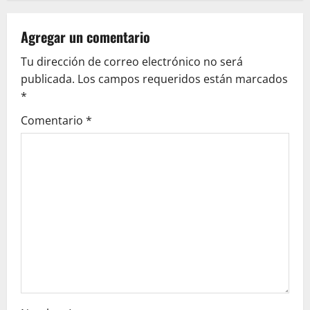
v
Agregar un comentario
i
Tu dirección de correo electrónico no será
g
publicada.
Los campos requeridos están marcados
*
a
Comentario
*
t
i
o
n