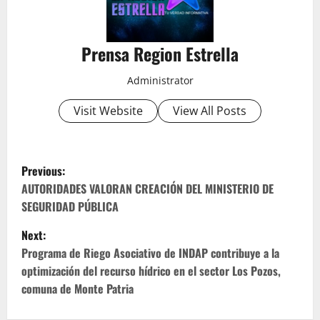
Prensa Region Estrella
Administrator
Visit Website
View All Posts
P
Previous:
o
AUTORIDADES VALORAN CREACIÓN DEL MINISTERIO DE
SEGURIDAD PÚBLICA
s
Next:
t
Programa de Riego Asociativo de INDAP contribuye a la
optimización del recurso hídrico en el sector Los Pozos,
n
comuna de Monte Patria
a