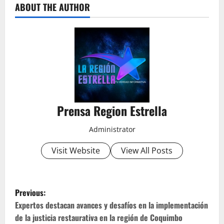
ABOUT THE AUTHOR
Prensa Region Estrella
Administrator
Visit Website
View All Posts
P
Previous:
o
Expertos destacan avances y desafíos en la implementación
de la justicia restaurativa en la región de Coquimbo