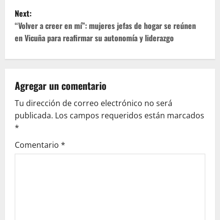
s
Next:
t
“Volver a creer en mí”: mujeres jefas de hogar se reúnen
en Vicuña para reafirmar su autonomía y liderazgo
n
a
v
Agregar un comentario
Tu dirección de correo electrónico no será
i
publicada.
Los campos requeridos están marcados
g
*
Comentario
*
a
t
i
o