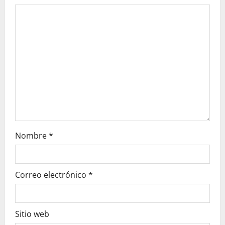
t
i
o
n
Nombre
*
Correo electrónico
*
Sitio web