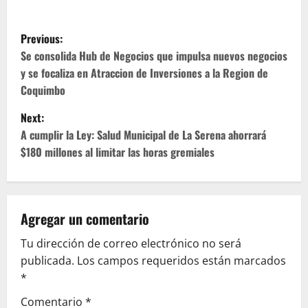
P
Previous:
o
Se consolida Hub de Negocios que impulsa nuevos negocios
y se focaliza en Atraccion de Inversiones a la Region de
s
Coquimbo
t
Next:
A cumplir la Ley: Salud Municipal de La Serena ahorrará
n
$180 millones al limitar las horas gremiales
a
v
Agregar un comentario
i
Tu dirección de correo electrónico no será
g
publicada.
Los campos requeridos están marcados
*
a
Comentario
*