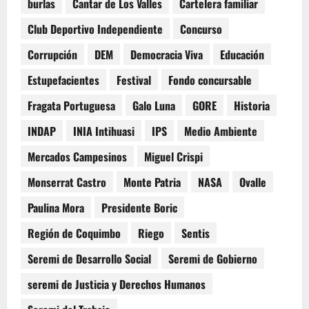
burlas
Cantar de Los Valles
Cartelera familiar
Club Deportivo Independiente
Concurso
Corrupción
DEM
Democracia Viva
Educación
Estupefacientes
Festival
Fondo concursable
Fragata Portuguesa
Galo Luna
GORE
Historia
INDAP
INIA Intihuasi
IPS
Medio Ambiente
Mercados Campesinos
Miguel Crispi
Monserrat Castro
Monte Patria
NASA
Ovalle
Paulina Mora
Presidente Boric
Región de Coquimbo
Riego
Sentis
Seremi de Desarrollo Social
Seremi de Gobierno
seremi de Justicia y Derechos Humanos