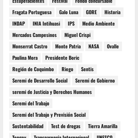
Estupefacientes
Festival
Fondo concursable
Fragata Portuguesa
Galo Luna
GORE
Historia
INDAP
INIA Intihuasi
IPS
Medio Ambiente
Mercados Campesinos
Miguel Crispi
Monserrat Castro
Monte Patria
NASA
Ovalle
Paulina Mora
Presidente Boric
Región de Coquimbo
Riego
Sentis
Seremi de Desarrollo Social
Seremi de Gobierno
seremi de Justicia y Derechos Humanos
Seremi del Trabajo
Seremi del Trabajo y Previsión Social
Sustentabilidad
Test de drogas
Tierra Amarilla
Tongoy
Transparencia Internacional
UNESCO