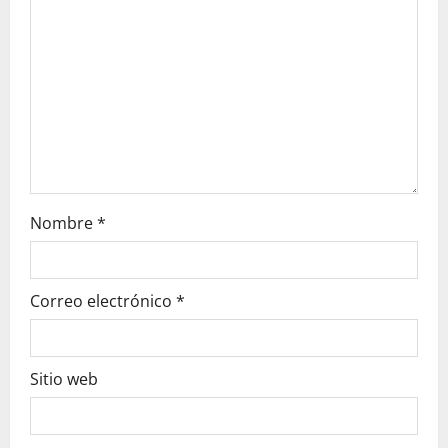
i
o
n
Nombre
*
Correo electrónico
*
Sitio web