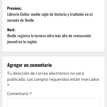
P
Previous:
o
Librería Colón: medio siglo de historia y tradición en el
corazón de Ovalle
s
Next:
t
Ovalle registra la tercera cifra más alta de reinserción
juvenil en la región
n
a
v
Agregar un comentario
Tu dirección de correo electrónico no será
i
publicada.
Los campos requeridos están marcados
g
*
Comentario
*
a
t