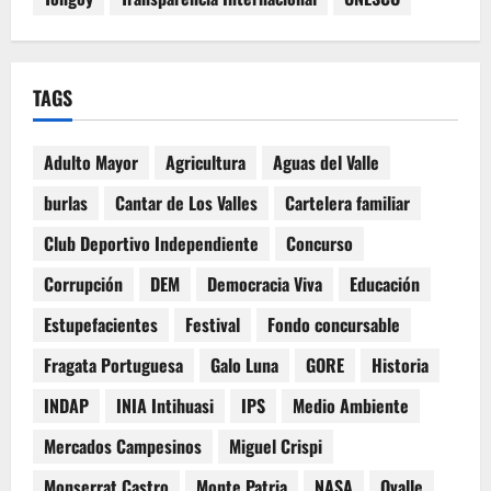
TAGS
Adulto Mayor
Agricultura
Aguas del Valle
burlas
Cantar de Los Valles
Cartelera familiar
Club Deportivo Independiente
Concurso
Corrupción
DEM
Democracia Viva
Educación
Estupefacientes
Festival
Fondo concursable
Fragata Portuguesa
Galo Luna
GORE
Historia
INDAP
INIA Intihuasi
IPS
Medio Ambiente
Mercados Campesinos
Miguel Crispi
Monserrat Castro
Monte Patria
NASA
Ovalle