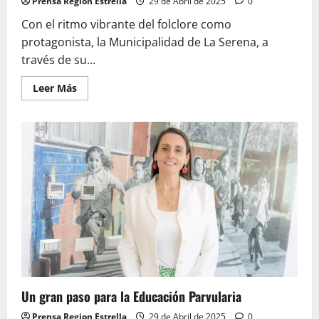
Prensa Region Estrella
29 de Abril de 2025
0
Con el ritmo vibrante del folclore como
protagonista, la Municipalidad de La Serena, a
través de su...
Leer
Leer Más
más
acerca
de
LA
SERENA
CELEBRA
EL
DÍA
INTERNACIONAL
DE
LA
DANZA
CON
DOS
IMPERDIBLES
GALAS
FOLCLÓRICAS
Un gran paso para la Educación Parvularia
Prensa Region Estrella
29 de Abril de 2025
0