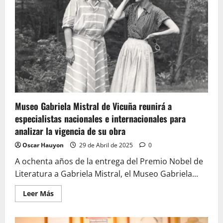
avanzamos
en
dignidad
para
las
y
los
trabajadores
Museo Gabriela Mistral de Vicuña reunirá a
especialistas nacionales e internacionales para
analizar la vigencia de su obra
Oscar Hauyon
29 de Abril de 2025
0
A ochenta años de la entrega del Premio Nobel de
Literatura a Gabriela Mistral, el Museo Gabriela...
Leer
Leer Más
más
acerca
de
Museo