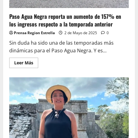
Paso Agua Negra reporta un aumento de 157% en
los ingresos respecto a la temporada anterior
Prensa Region Estrella
2 de Mayo de 2025
0
Sin duda ha sido una de las temporadas más
dinámicas para el Paso Agua Negra. Y es...
Leer
Leer Más
más
acerca
de
Paso
Agua
Negra
reporta
un
aumento
de
157%
en
los
ingresos
respecto
a
la