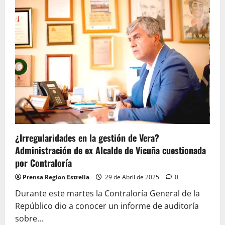
Gabriela
Mistral
de
Vicuña
reunirá
a
especialistas
nacionales
e
internacionales
para
analizar
la
vigencia
de
su
obra
¿Irregularidades en la gestión de Vera?
Administración de ex Alcalde de Vicuña cuestionada
por Contraloría
Prensa Region Estrella
29 de Abril de 2025
0
Durante este martes la Contraloría General de la
Repúblico dio a conocer un informe de auditoría
sobre...