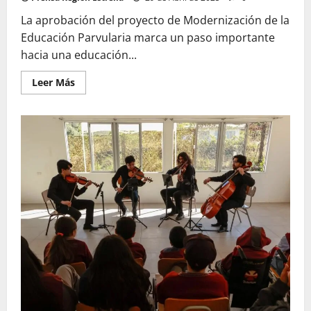
La aprobación del proyecto de Modernización de la
Educación Parvularia marca un paso importante
hacia una educación...
Leer
Leer Más
más
acerca
de
Un
gran
paso
para
la
Educación
Parvularia