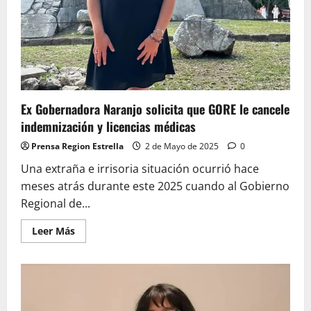
temporada
anterior
Ex Gobernadora Naranjo solicita que GORE le cancele
indemnización y licencias médicas
Prensa Region Estrella
2 de Mayo de 2025
0
Una extraña e irrisoria situación ocurrió hace
meses atrás durante este 2025 cuando al Gobierno
Regional de...
Leer
Leer Más
más
acerca
de
Ex
Gobernadora
Naranjo
solicita
que