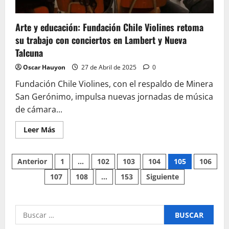
Arte y educación: Fundación Chile Violines retoma
su trabajo con conciertos en Lambert y Nueva
Talcuna
Oscar Hauyon
27 de Abril de 2025
0
Fundación Chile Violines, con el respaldo de Minera
San Gerónimo, impulsa nuevas jornadas de música
de cámara...
Leer
Leer Más
más
acerca
de
Paginación
Arte
Anterior
1
…
102
103
104
105
106
y
educación:
107
108
…
153
Siguiente
de
Fundación
Chile
Violines
entradas
retoma
su
Buscar
trabajo
con
por: