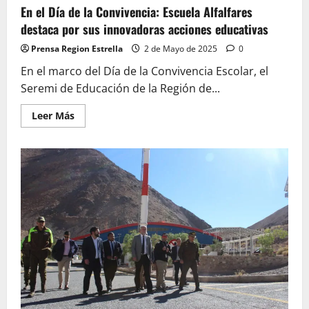
En el Día de la Convivencia: Escuela Alfalfares
destaca por sus innovadoras acciones educativas
Prensa Region Estrella
2 de Mayo de 2025
0
En el marco del Día de la Convivencia Escolar, el
Seremi de Educación de la Región de...
Leer
Leer Más
más
acerca
de
En
el
Día
de
la
Convivencia:
Escuela
Alfalfares
destaca
por
sus
innovadoras
acciones
educativas