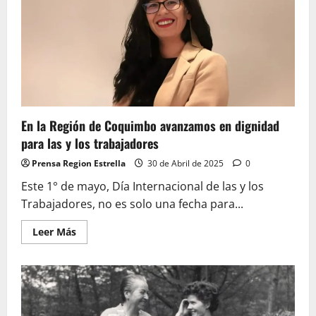
GORE
le
cancele
indemnización
y
licencias
médicas
En la Región de Coquimbo avanzamos en dignidad
para las y los trabajadores
Prensa Region Estrella
30 de Abril de 2025
0
Este 1° de mayo, Día Internacional de las y los
Trabajadores, no es solo una fecha para...
Leer
Leer Más
más
acerca
de
En
la
Región
de
Coquimbo