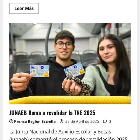
Leer
Leer Más
más
acerca
de
¿Irregularidades
en
la
gestión
de
Vera?
Administración
de
ex
Alcalde
de
Vicuña
cuestionada
por
Contraloría
JUNAEB llama a revalidar la TNE 2025
Prensa Region Estrella
29 de Abril de 2025
0
La Junta Nacional de Auxilio Escolar y Becas
(Junaeb) comenzó el proceso de revalidación 2025