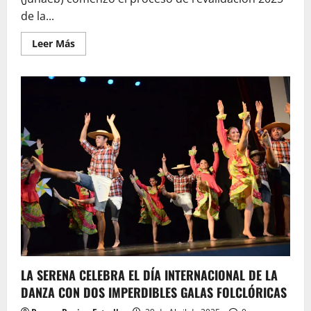
de la...
Leer
Leer Más
más
acerca
de
JUNAEB
llama
a
revalidar
la
TNE
2025
LA SERENA CELEBRA EL DÍA INTERNACIONAL DE LA
DANZA CON DOS IMPERDIBLES GALAS FOLCLÓRICAS