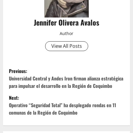
Jennifer Olivera Avalos
Author
View All Posts
P
Previous:
o
Universidad Central y Andes Iron firman alianza estratégica
para impulsar el desarrollo en la Región de Coquimbo
s
Next:
t
Operativo “Seguridad Total” ha desplegado rondas en 11
comunas de la Región de Coquimbo
n
a