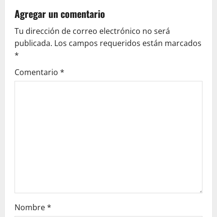
v
Agregar un comentario
Tu dirección de correo electrónico no será
i
publicada.
Los campos requeridos están marcados
g
*
Comentario
*
a
t
i
o
n
Nombre
*