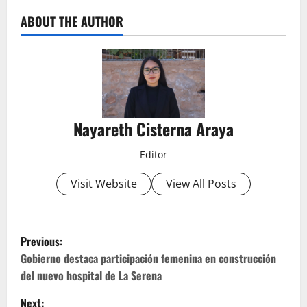
ABOUT THE AUTHOR
Nayareth Cisterna Araya
Editor
Visit Website
View All Posts
P
Previous:
o
Gobierno destaca participación femenina en construcción
del nuevo hospital de La Serena
s
Next: