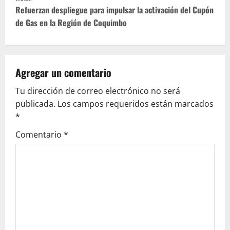
t
Refuerzan despliegue para impulsar la activación del Cupón
de Gas en la Región de Coquimbo
n
a
v
Agregar un comentario
Tu dirección de correo electrónico no será
i
publicada.
Los campos requeridos están marcados
g
*
Comentario
*
a
t
i
o
n